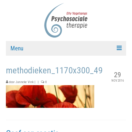
Menu
WELKOM
methodieken_1170x300_49
29
AANBOD
NOV 2016
door
Janneke Vink
|
|
0
OVER THERAPIE
OM VERDER TE VERDIEPEN
OVER ELLY
CONTACT