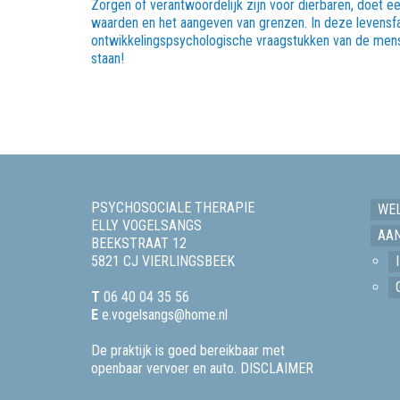
Zorgen of verantwoordelijk zijn voor dierbaren, doet ee
waarden en het aangeven van grenzen. In deze levensf
ontwikkelingspsychologische vraagstukken van de mens
staan!
PSYCHOSOCIALE THERAPIE
WE
ELLY VOGELSANGS
AA
BEEKSTRAAT 12
5821 CJ VIERLINGSBEEK
T
06 40 04 35 56
E
e.vogelsangs@home.nl
De praktijk is goed bereikbaar met
openbaar vervoer en auto.
DISCLAIMER