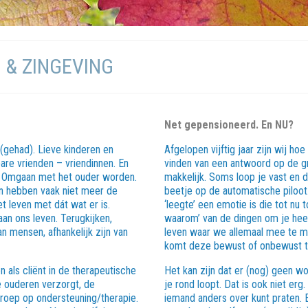
 & ZINGEVING
Net gepensioneerd. En NU?
 (gehad). Lieve kinderen en
Afgelopen vijftig jaar zijn wij h
are vrienden – vriendinnen. En
vinden van een antwoord op de gro
jk. Omgaan met het ouder worden.
makkelijk. Soms loop je vast en d
ren hebben vaak niet meer de
beetje op de automatische piloot.
et leven met dát wat er is.
‘leegte’ een emotie is die tot nu 
n ons leven. Terugkijken,
waarom’ van de dingen om je heen
n mensen, afhankelijk zijn van
leven waar we allemaal mee te ma
komt deze bewust of onbewust t
 als cliënt in de therapeutische
Het kan zijn dat er (nog) geen
e ouderen verzorgt, de
je rond loopt. Dat is ook niet erg
oep op ondersteuning/therapie.
iemand anders over kunt praten. 