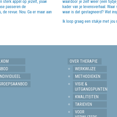
n sterk appèl op jezelf, jouw
waardoor je zelf weer (een tijdje
ase passeren de
kader van je levensverhaal. Waar s
, de revue. Nou. Ga er maar aan
waar is dat gestagneerd? Wat insp
Ik loop graag een stukje met jou
LKOM
OVER THERAPIE
NBOD
WERKWIJZE
INDIVIDUEEL
METHODIEKEN
GROEPSAANBOD
VISIE &
UITGANGSPUNTEN
KWALITEITEN
TARIEVEN
VOOR